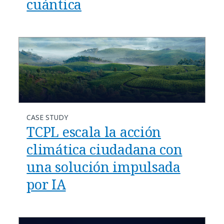
cuántica
CASE STUDY
TCPL escala la acción
climática ciudadana con
una solución impulsada
por IA