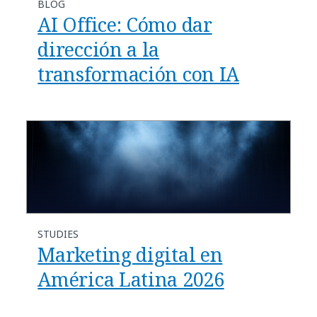
BLOG
AI Office: Cómo dar
dirección a la
transformación con IA
STUDIES
Marketing digital en
América Latina 2026