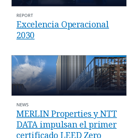
REPORT
Excelencia Operacional
2030
NEWS
MERLIN Properties y NTT
DATA impulsan el primer
certificado LEED Zero