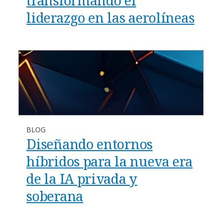
transformando el
liderazgo en las aerolíneas
BLOG
Diseñando entornos
híbridos para la nueva era
de la IA privada y
soberana