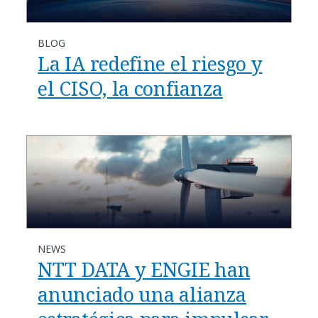
BLOG
La IA redefine el riesgo y
el CISO, la confianza
NEWS
NTT DATA y ENGIE han
anunciado una alianza