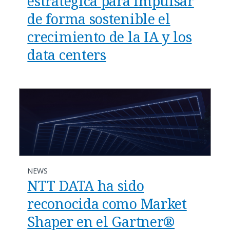
estratégica para impulsar
de forma sostenible el
crecimiento de la IA y los
data centers
NEWS
NTT DATA ha sido
reconocida como Market
Shaper en el Gartner®