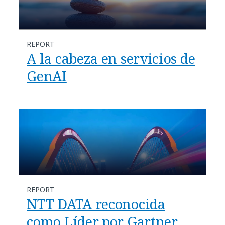
REPORT
A la cabeza en servicios de
GenAI
REPORT
NTT DATA reconocida
como Líder por Gartner