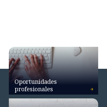
Global GenAI Report
Oportunidades
profesionales