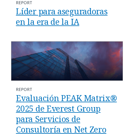
REPORT
Líder para aseguradoras
en la era de la IA
REPORT
Evaluación PEAK Matrix®
2025 de Everest Group
para Servicios de
Consultoría en Net Zero