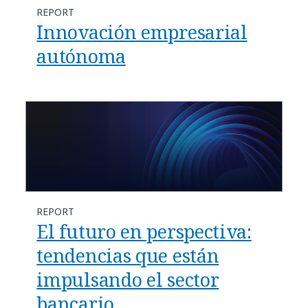
REPORT
Innovación empresarial
autónoma
REPORT
El futuro en perspectiva:
tendencias que están
impulsando el sector
bancario