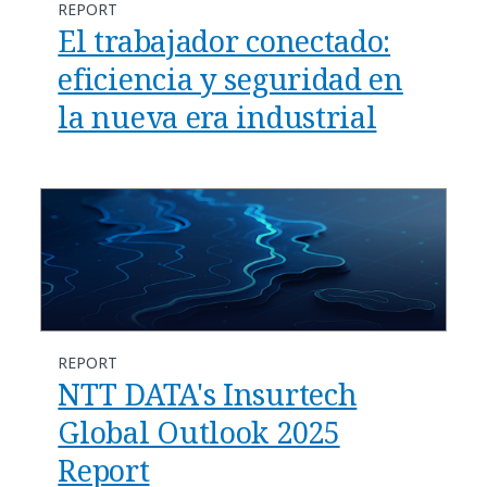
REPORT
El trabajador conectado:
eficiencia y seguridad en
la nueva era industrial
REPORT
NTT DATA's Insurtech
Global Outlook 2025
Report