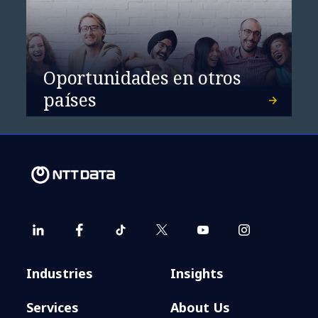
Oportunidades en otros
NTT DATA, líder en
países
Servicios de Sostenibilidad
Industries
Insights
Services
About Us