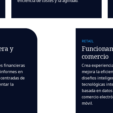
eficiencia de costes y la agilidad.
RETAIL
era y
Funcionam
comercio
es financieras
Crea experiencia
, informes en
mejora la eficie
 centradas de
diseños intelige
ntar la
tecnológicas int
basada en datos
comercio electró
móvil.