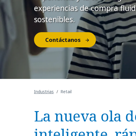
experiencias de compra fluid
sostenibles.
Contáctanos
Industrias
Retail
La nueva ola de
inteligente, rá