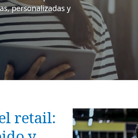
as, personalizadas y
l retail:
pido y