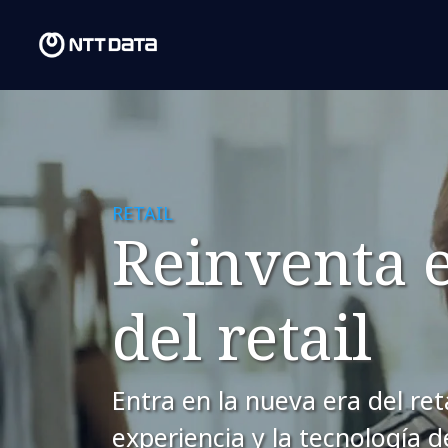
RETAIL
​Reinventa 
del retail
Entra en la nueva era del ret
experiencia y la tecnología 