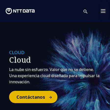
search
Cont
CLOUD
Cloud
La nube sin esfuerzo. Valor que no se detiene.
Una experiencia cloud diseñada para impulsar la
innovación.
Contáctanos