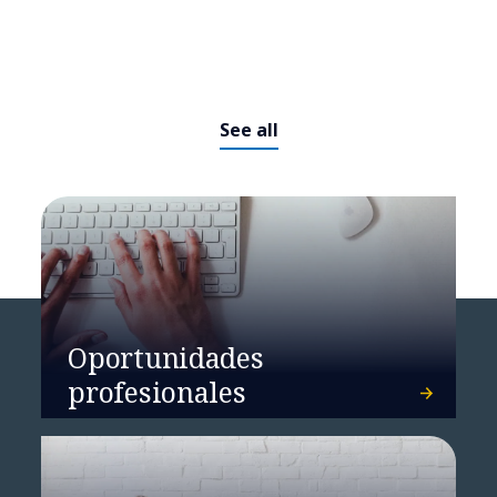
See all
Cloud Architecture and
Oportunidades
Modernization
profesionales