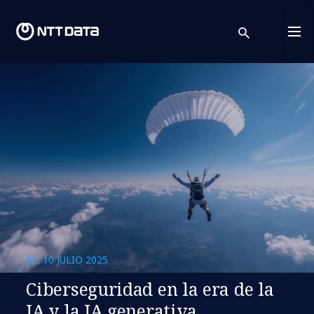
search
Cont
JU., 10 JULIO 2025
Ciberseguridad en la era de la
IA y la IA generativa