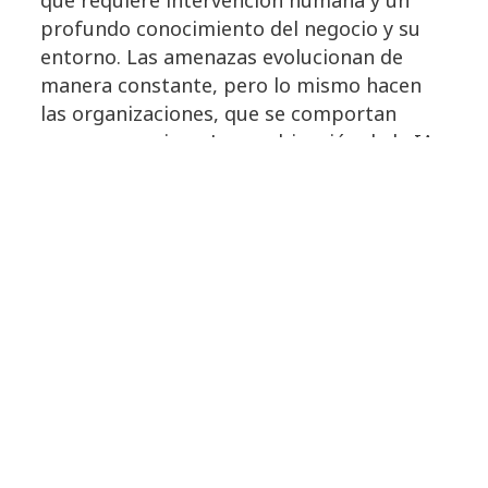
que requiere intervención humana y un
profundo conocimiento del negocio y su
entorno. Las amenazas evolucionan de
manera constante, pero lo mismo hacen
las organizaciones, que se comportan
como seres vivos. La combinación de la IA
y experiencia humana es, por lo tanto,
fundamental para lograr defensas
efectivas.
También es cierto que resulta impensable
abordar la ciberseguridad sin la
integración de la IA. Las empresas que
optan por no adoptarla se enfrentan a
serios riesgos, como futuros ataques que
causen disrupciones prolongadas en sus
operaciones comerciales.