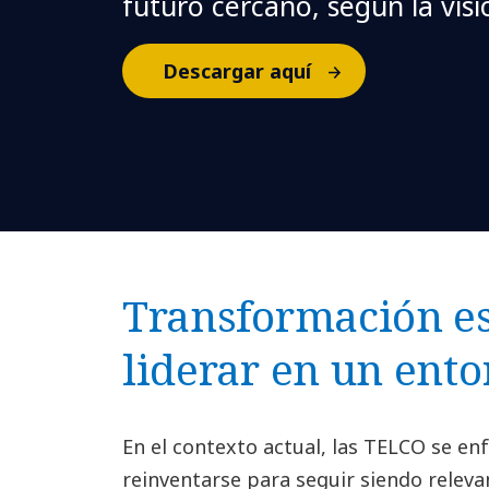
futuro cercano, según la visi
Descargar aquí
Transformación es
liderar en un ent
En el contexto actual, las TELCO se en
reinventarse para seguir siendo relev