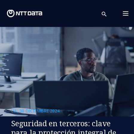
search
Cont
LU., 30 DICIEMBRE 2024
Seguridad en terceros: clave
para la protección integral de