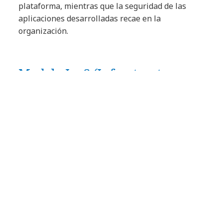
plataforma, mientras que la seguridad de las
aplicaciones desarrolladas recae en la
organización.
Modelo IaaS (Infrastructure as
a Service)
La responsabilidad se comparte. El proveedor
protege los centros de datos y la infraestructura,
mientras que la empresa se encarga de las
cargas de trabajo, aplicaciones y datos.
El rol del CISO en la seguridad
en terceros