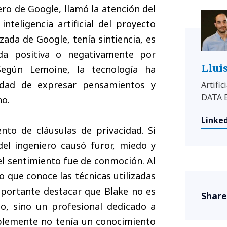
ro de Google, llamó la atención del
teligencia artificial del proyecto
ada de Google, tenía sintiencia, es
ada positiva o negativamente por
Llui
 Según Lemoine, la tecnología ha
cidad de expresar pensamientos y
Artific
DATA 
no.
Linked
to de cláusulas de privacidad. Si
del ingeniero causó furor, miedo y
 el sentimiento fue de conmoción. Al
o que conoce las técnicas utilizadas
mportante destacar que Blake no es
Share
o, sino un profesional dedicado a
blemente no tenía un conocimiento