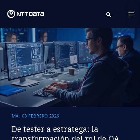
search
Cont
MA., 03 FEBRERO 2026
De tester a estratega: la
transformación del rol de QA