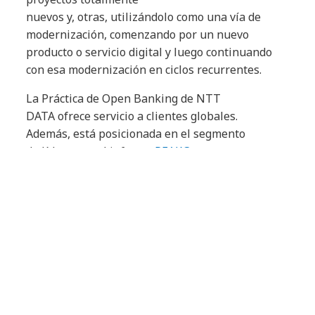
nuevos y, otras, utilizándolo como una vía de
modernización, comenzando por un nuevo
producto o servicio digital y luego continuando
con esa modernización en ciclos recurrentes.
La Práctica de Open Banking de NTT
DATA ofrece servicio a clientes globales.
Además, está posicionada en el segmento
de líderes en el informe
PEAK®
Matrix Assessment 2020
de Servicios de TI
de Open Banking de la firma de
analistas Everest Group. Según este informe, los
líderes son socios de confianza en las agendas de
transformación digital de las empresas de
servicios bancarios y financieros, impulsando la
estrategia de aplicaciones abiertas a
través de su amplia experiencia en la gestión
de APIs, iniciativas de