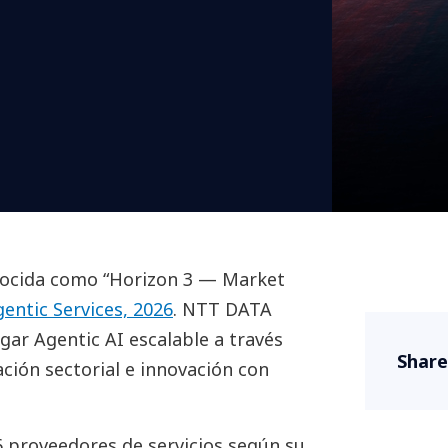
ocida como “Horizon 3 — Market
entic Services, 2026
. NTT DATA
gar Agentic AI escalable a través
Share
ación sectorial e innovación con
6 proveedores de servicios según su