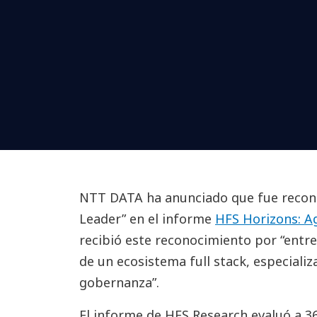
NTT DATA ha anunciado que fue recon
Leader” en el informe
HFS Horizons: Ag
recibió este reconocimiento por “entre
de un ecosistema full stack, especializ
gobernanza”.
El informe de HFS Research evaluó a 3