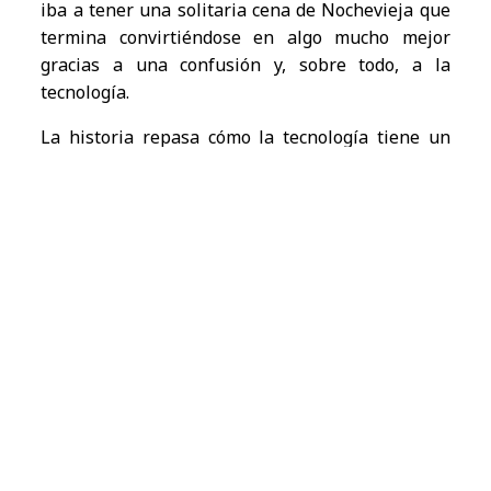
iba a tener una solitaria cena de Nochevieja que
termina convirtiéndose en algo mucho mejor
gracias a una confusión y, sobre todo, a la
tecnología.
La historia repasa cómo la tecnología tiene un
impacto en nuestras vidas que muchas veces ya
tenemos integrada e interiorizada, por loque
pasamos por alto. Como ejemplos, tenemos la
movilidad impulsada por el 5G, tanto terrestre
como aérea que brinda seguridad, simplicidad y
eficiencia; o los beneficios para el ciudadano de
una mayor implantación de la tecnología en las
administraciones, las ciudades y todos los
servicios públicos; sumado a uno de los sectores
más avanzados como la banca con soluciones de
Inteligencia Artificial y la creciente mejora de la
ciberseguridad para operar de manera segura a