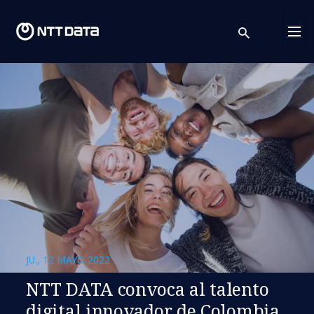
search
Cont
JU., 12 MAYO 2022
NTT DATA convoca al talento
digital innovador de Colombia