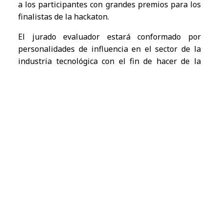
a los participantes con grandes premios para los
finalistas de la hackaton.
El jurado evaluador estará conformado por
personalidades de influencia en el sector de la
industria tecnológica con el fin de hacer de la
actividad un espacio retador, donde los jóvenes
puedan competir apasionadamente.
“Esperamos encontrar soluciones viables,
innovadoras y a la vez muy humanas. La
digitalización y la transformación deben ser
ahora el eje para apalancar a la sociedad
hacia un desarrollo sostenible” comenta Jesús
Ordóñez , CEO de NTT DATA y jurado en la
Hackaton del Summit Innovation 2022 de NTT
Data Colombia.