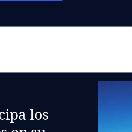
ipa los
s en su