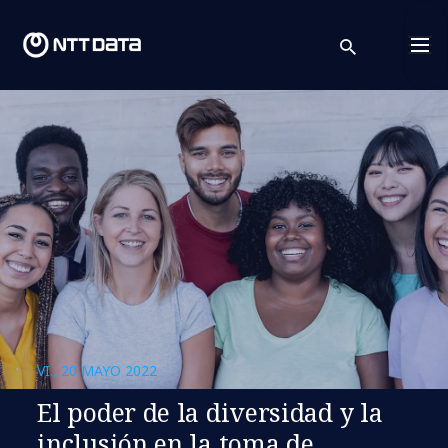
search
Cont
VI., 20 MAYO 2022
El poder de la diversidad y la
inclusión en la toma de