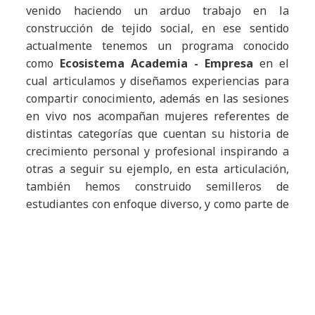
venido haciendo un arduo trabajo en la
construcción de tejido social, en ese sentido
actualmente tenemos un programa conocido
como
Ecosistema Academia - Empresa
en el
cual articulamos y diseñamos experiencias para
compartir conocimiento, además en las sesiones
en vivo nos acompañan mujeres referentes de
distintas categorías que cuentan su historia de
crecimiento personal y profesional inspirando a
otras a seguir su ejemplo, en esta articulación,
también hemos construido semilleros de
estudiantes con enfoque diverso, y como parte de
la evolución de este Ecosistema
Academia -
Empresa
en próximos pasos pretendemos llegar
a colegios a partir de alianzas, con una propuesta
innovadora, formadora con enfoque de género
que incentive la participación de las niñas en la
ciencia y en la tecnología.