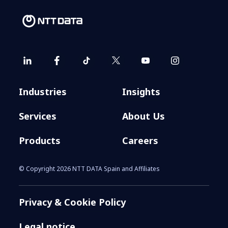
MERLIN Properties y NTT DATA
impulsan el primer certificado
LEED Zero Carbon de España en
Industries
Insights
el edificio Ruiz Picaso 11
Services
About Us
Products
Careers
© Copyright 2026 NTT DATA Spain and Affiliates
Privacy & Cookie Policy
Legal notice