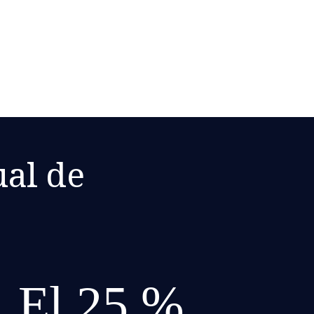
ual de
El 25 %