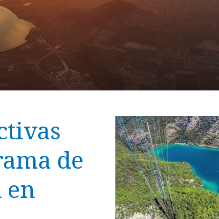
ctivas
rama de
 en