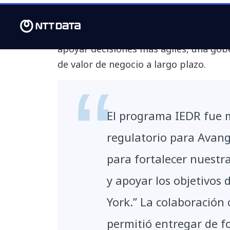
catalizador de una modernización y d
en toda la organización. El objetivo er
regulatorios y crear una plataforma p
apoyar decisiones más ágiles, una gob
de valor de negocio a largo plazo.
El programa IEDR fue 
regulatorio para Avan
para fortalecer nuestr
y apoyar los objetivos
York.” La colaboració
permitió entregar de f