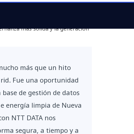
emocratización de datos más amplia
a cumplir con los requisitos
reparada para el futuro, capaz de
ernanza más sólida y la generación
mucho más que un hito
grid. Fue una oportunidad
a base de gestión de datos
 de energía limpia de Nueva
n con NTT DATA nos
orma segura, a tiempo y a