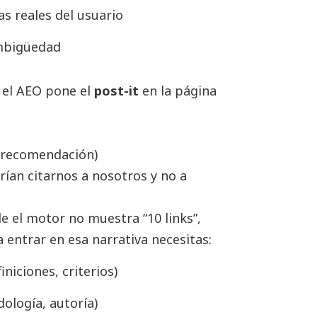
s reales del usuario
mbigüedad
, el AEO pone el
post-it
en la página
y recomendación)
rían citarnos a nosotros y no a
 el motor no muestra “10 links”,
entrar en esa narrativa necesitas:
niciones, criterios)
dología, autoría)