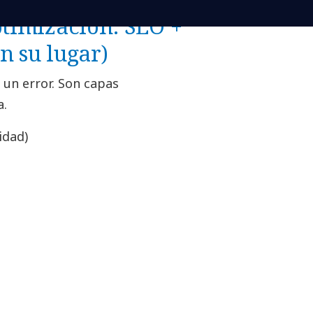
ptimización: SEO +
n su lugar)
 un error. Son capas
a.
idad)