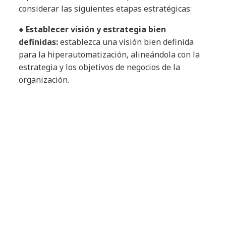
considerar las siguientes etapas estratégicas:
●
Establecer visión y estrategia bien
definidas:
establezca una visión bien definida
para la hiperautomatización, alineándola con la
estrategia y los objetivos de negocios de la
organización.
●
Evaluar los procesos actuales e identificar
oportunidades de automatización:
realice una
evaluación completa de los procesos existentes
para identificar posibles áreas de
automatización, considerando factores como la
complejidad del proceso, el impacto en los
negocios y la viabilidad de la automatización.
●
Seleccionar el conjunto adecuado de
tecnologías:
elija una combinación de
tecnologías de automatización que atienda mejor
a las necesidades y a los desafíos específicos de