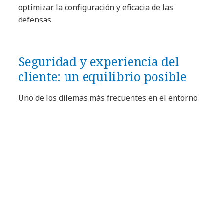
optimizar la configuración y eficacia de las
defensas.
Seguridad y experiencia del
cliente: un equilibrio posible
Uno de los dilemas más frecuentes en el entorno
digital es cómo equilibrar la seguridad con la
experiencia del cliente. La clave está en aplicar
controles robustos que no generen fricción.
Tecnologías como la autenticación biométrica, el
análisis de comportamiento o el riesgo
adaptativo protegen sin interrumpir la fluidez de
uso.
Además, si la seguridad se integra desde el
diseño del producto, es posible crear flujos