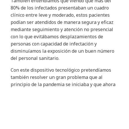
También entendíamos que viendo que más del
80% de los infectados presentaban un cuadro
clínico entre leve y moderado, estos pacientes
podían ser atendidos de manera segura y eficaz
mediante seguimiento y atención no presencial
con lo que evitábamos desplazamientos de
personas con capacidad de infectación y
disminuíamos la exposición de un buen número
del personal sanitario.
Con este dispositivo tecnológico pretendíamos
también resolver un gran problema que al
principio de la pandemia se iniciaba y que ahora
es un problema muy serio en todos los Sistemas
Sanitarios como es la atención a pacientes
agudos y crónicos con patologías no Covid-19, los
cuales no pueden ser atendidos de manera
presencial debido al riesgo que supone acudir a
un Centro Sanitario en la actual situación y por la