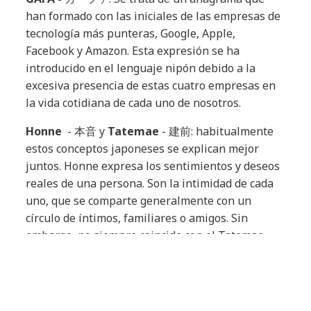
han formado con las iniciales de las empresas de
tecnología más punteras, Google, Apple,
Facebook y Amazon. Esta expresión se ha
introducido en el lenguaje nipón debido a la
excesiva presencia de estas cuatro empresas en
la vida cotidiana de cada uno de nosotros.
Honne
- 本音 y
Tatemae
- 建前: habitualmente
estos conceptos japoneses se explican mejor
juntos. Honne expresa los sentimientos y deseos
reales de una persona. Son la intimidad de cada
uno, que se comparte generalmente con un
círculo de íntimos, familiares o amigos. Sin
embargo, no siempre coincide con el Tatemae,
que significa fachada, y que es el comportamiento
y las opiniones que uno tiene y comparte en
público, lo que se espera socialmente de cada ser
humano de acuerdo a las circunstancias o a su