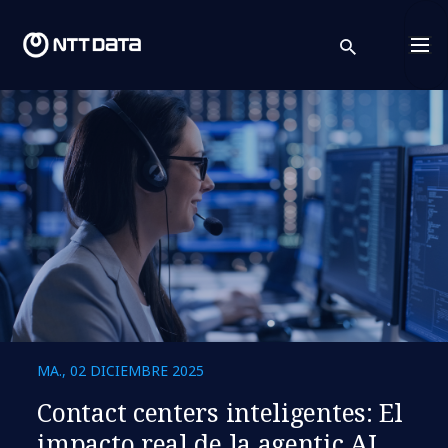
search
Cont
MA., 02 DICIEMBRE 2025
Contact centers inteligentes: El
impacto real de la agentic AI