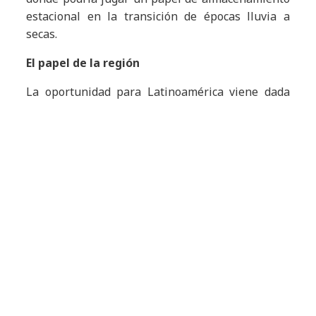
estacional en la transición de épocas lluvia a
secas.
El papel de la región
La oportunidad para Latinoamérica viene dada
por 2 áreas. En primer lugar, el consumo interno
de H2 en los distintos países de América Latina
donde actualmente la demanda es de 4 millones
de toneladas de H2 y se espera un potencial
crecimiento hacia 30 millones de toneladas según
las previsiones de las hojas de ruta de los
distintos países para contribuir a descarbonizar
las respectivas matrices energéticas.
En segundo lugar, LATAM puede crear un hub de
hidrógeno de exportación en los puntos de menor
costo de producción gracias al gran potencial de
recursos naturales presente en la región. Las