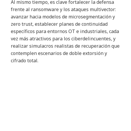
Al mismo tiempo, es clave fortalecer la defensa
frente al ransomware y los ataques multivector:
avanzar hacia modelos de microsegmentación y
zero trust, establecer planes de continuidad
específicos para entornos OT e industriales, cada
vez más atractivos para los ciberdelincuentes, y
realizar simulacros realistas de recuperación que
contemplen escenarios de doble extorsión y
cifrado total.
La tercera línea de acción consiste en invertir en
capacidades de detección temprana basadas en
IA. Modelos de machine learning identifican
patrones de movimiento lateral y exfiltración no
convencional y herramientas de detección de
deepfakes anticipan intentos de manipulación de
audio o video en procesos sensibles como los de
RRHH, finanzas o comunicación corporativa.