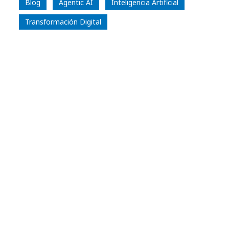
Blog
Agentic AI
Inteligencia Artificial
Transformación Digital
Manel Martorana
Head of Digital Technology, Iberia, IO,
LATAM and Consulting in Benelux & France
LinkedIn Profile