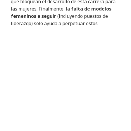
que bloquean el desarrollo de esta carrera para
las mujeres. Finalmente, la
falta de modelos
femeninos a seguir
(incluyendo puestos de
liderazgo) solo ayuda a perpetuar estos
estereotipos y sesgos que para nada animan a
las mujeres a desarrollar carreras en el ámbito
de las TI y, por el contrario, contribuyen a
masculinizar el marco profesional.
everis
es una empresa digital orientada a la
tecnología en la que miramos hacia el futuro,
potenciando el interés de las jóvenes mujeres (y
jóvenes hombres) por los estudios y las
profesiones en el ámbito de las TI con el fin de
satisfacer la creciente demanda en este sector. El
Programa Pulsar
se lanzó en 2015 y, desde
entonces, no ha dejado de crecer a nivel
internacional. Esta iniciativa de mentoría
consiste en una red de profesionales femeninas