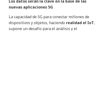
Los datos serán la clave en la base de las
nuevas aplicaciones 5G
La capacidad de 5G para conectar millones de
dispositivos y objetos, haciendo
realidad el IoT
,
supone un desafío para el análisis y el
procesamiento de los datos, cuya multiplicación
no cesa en plena era digital. Los analistas
estiman que un coche autónomo genera
alrededor de 4TB de información al día y la
realidad es que, actualmente, existen 50.000
millones de dispositivos conectados a servicios de
red, lo que significa multiplicar por seis la
población mundial, que está cifrada en
7.700
millones de personas,
según la ONU.
Esta ingente cantidad de datos generados por
personas y dispositivos ha forzado a replantear
su gestión. Gracias a las redes 5G, única