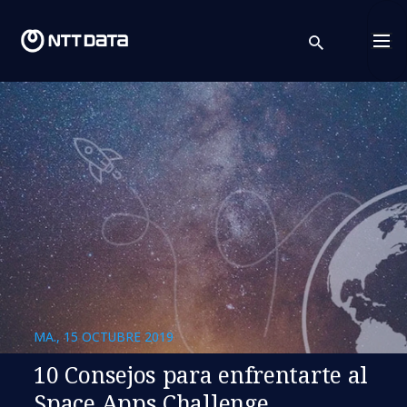
search
Cont
MA., 15 OCTUBRE 2019
10 Consejos para enfrentarte al
Space Apps Challenge