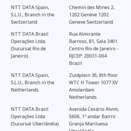
NTT DATA Spain,
Chemin des Mines 2,
S.L.U., Branch in the
1202 Genève 1202
Switzerland
Geneve Switzerland
NTT DATA Brasil
Rua Almirante
Operações Ltda.
Barroso, 81, Sala 3401
(Sucursal Rio de
Centro Río de Janeiro -
Janeiro)
RJCEP: 20031-004
Brazil
NTT DATA Spain,
Zuidplein 36, 8th floor
S.L.U., Branch in the
WTC H Tower 1077 XV
Netherlands
Amsterdam
Netherlands
NTT DATA Brasil
Avenida Cesário Alvim,
Operaçôes Ltda
5606, 1º andar Bairro
(Sucursal Uberlândia)
Granja Mariluesa
Uberlândia -