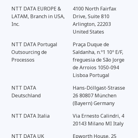
NTT DATA EUROPE &
4100 North Fairfax
LATAM, Branch in USA,
Drive, Suite 810
Inc.
Arlington, 22203
United States
NTT DATA Portugal
Praça Duque de
Outsourcing de
Saldanha, n.º1 10º E/F,
Processos
freguesia de São Jorge
de Arroios 1050-094
Lisboa Portugal
NTT DATA
Hans-Döllgast-Strasse
Deutschland
26 80807 München
(Bayern) Germany
NTT DATA Italia
Via Ernesto Calindri, 4
20143 Milano MI Italy
NTT DATA UK
Epworth House, 25