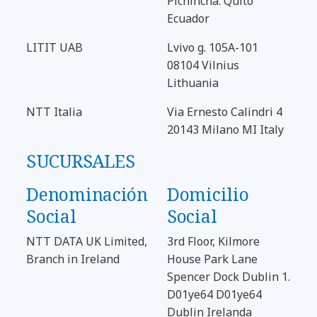
Pichincha. Quito
Ecuador
LITIT UAB
Lvivo g. 105A-101
08104 Vilnius
Lithuania
NTT Italia
Via Ernesto Calindri 4
20143 Milano MI Italy
SUCURSALES
Denominación
Domicilio
Social
Social
NTT DATA UK Limited,
3rd Floor, Kilmore
Branch in Ireland
House Park Lane
Spencer Dock Dublin 1.
D01ye64 D01ye64
Dublin Irelanda