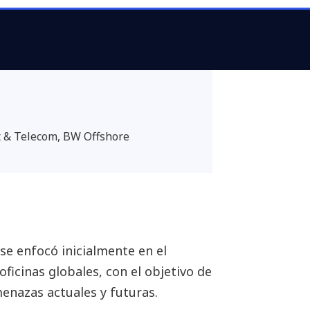
sto nos permite enfocarnos
a operativa de nuestra
t & Telecom, BW Offshore
se enfocó inicialmente en el
ficinas globales, con el objetivo de
enazas actuales y futuras.