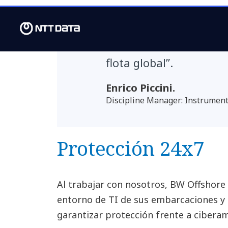
entornos de TI y OT. E
en mejorar la eficienci
flota global”.
Enrico Piccini.
Discipline Manager: Instrumen
Protección 24x7
Al trabajar con nosotros, BW Offshore 
entorno de TI de sus embarcaciones y o
garantizar protección frente a ciberam