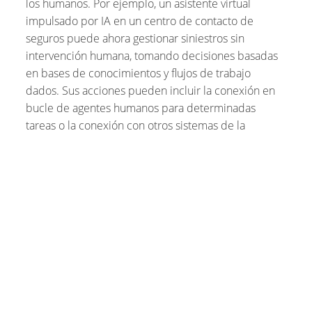
los humanos. Por ejemplo, un asistente virtual
impulsado por IA en un centro de contacto de
seguros puede ahora gestionar siniestros sin
intervención humana, tomando decisiones basadas
en bases de conocimientos y flujos de trabajo
dados. Sus acciones pueden incluir la conexión en
bucle de agentes humanos para determinadas
tareas o la conexión con otros sistemas de la
organización.
Estos avances ya están reforzando casos de uso en la
industria, como la gestión de reclamaciones de
seguros, la evaluación de la solvencia de los
prestatarios, la propuesta de planes de tratamiento
en hospitales y la fabricación de nuevos productos.
Superar los obstáculos para rentabilizar