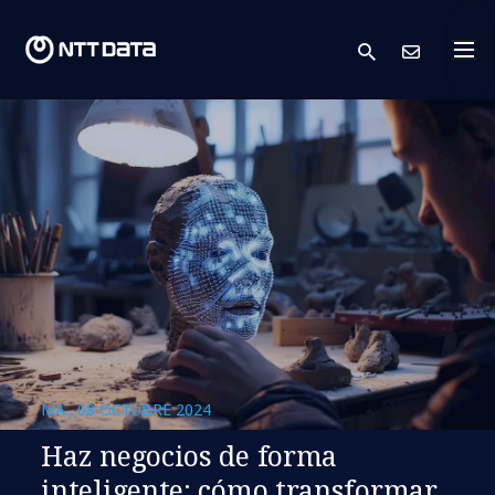
search
Cont
MA., 08 OCTUBRE 2024
Haz negocios de forma
inteligente: cómo transformar