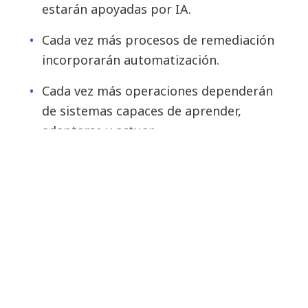
estarán apoyadas por IA.
Cada vez más procesos de remediación
incorporarán automatización.
Cada vez más operaciones dependerán
de sistemas capaces de aprender,
adaptarse y actuar.
Por ello, la gobernanza de IA tiene que incluir
cuestiones de cumplimiento normativo y ética
algorítmica, y además debe integrarse dentro de
los marcos globales de gestión de riesgos
empresariales. La confianza en la IA y la
confianza en la ciberseguridad serán, en la
práctica, la misma conversación.
Prepararse para un futuro más